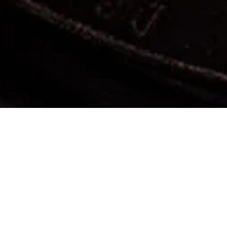
Sucursal: Av. De Las Rosas
Av. de las Rosas 3045 Int 5, C.P. 44510, 
México.